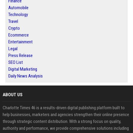
Finance
Automobile
Technology
Travel
Crypto
Ecommerce
Entertainment
Legal
Press Release
SEO List
Digital Marketing
Daily News Analysis
ABOUT US
Charlotte Times 46 is a results-driven digital publishing platform built to
help businesses, marketers and agencies strengthen their online presence
through strategic content distribution. With a strong focus on quality,
authority and performance, we provide comprehensive solutions including