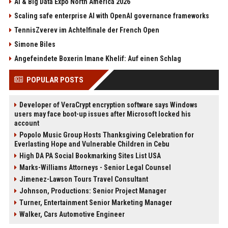
AI & Big Data Expo North America 2026
Scaling safe enterprise AI with OpenAI governance frameworks
TennisZverev im Achtelfinale der French Open
Simone Biles
Angefeindete Boxerin Imane Khelif: Auf einen Schlag
POPULAR POSTS
Developer of VeraCrypt encryption software says Windows
users may face boot-up issues after Microsoft locked his
account
Popolo Music Group Hosts Thanksgiving Celebration for
Everlasting Hope and Vulnerable Children in Cebu
High DA PA Social Bookmarking Sites List USA
Marks-Williams Attorneys - Senior Legal Counsel
Jimenez-Lawson Tours Travel Consultant
Johnson, Productions: Senior Project Manager
Turner, Entertainment Senior Marketing Manager
Walker, Cars Automotive Engineer