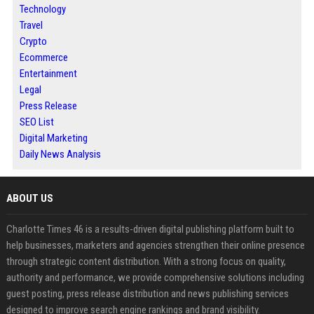
Technology
Travel
Crypto
Ecommerce
Entertainment
Legal
Press Release
SEO List
Digital Marketing
Daily News Analysis
ABOUT US
Charlotte Times 46 is a results-driven digital publishing platform built to
help businesses, marketers and agencies strengthen their online presence
through strategic content distribution. With a strong focus on quality,
authority and performance, we provide comprehensive solutions including
guest posting, press release distribution and news publishing services
designed to improve search engine rankings and brand visibility.