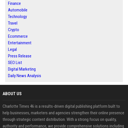
Finance
Automobile
Technology
Travel
Crypto
Ecommerce
Entertainment
Legal
Press Release
SEO List
Digital Marketing
Daily News Analysis
ABOUT US
Charlotte Times 46 is a results-driven digital publishing platform built to
help businesses, marketers and agencies strengthen their online presence
through strategic content distribution. With a strong focus on quality,
authority and performance, we provide comprehensive solutions including