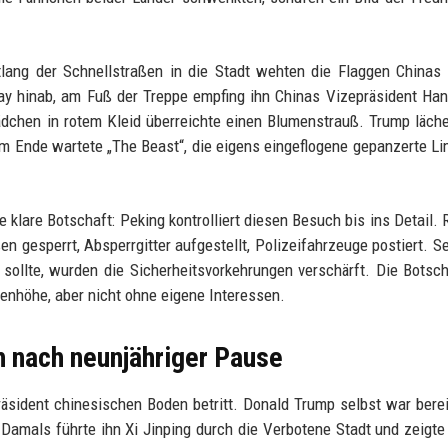
tlang der Schnellstraßen in die Stadt wehten die Flaggen Chinas
ay hinab, am Fuß der Treppe empfing ihn Chinas Vizepräsident Ha
dchen in rotem Kleid überreichte einen Blumenstrauß. Trump läche
m Ende wartete „The Beast“, die eigens eingeflogene gepanzerte L
 klare Botschaft: Peking kontrolliert diesen Besuch bis ins Detail.
n gesperrt, Absperrgitter aufgestellt, Polizeifahrzeuge postiert. S
llte, wurden die Sicherheitsvorkehrungen verschärft. Die Botsc
enhöhe, aber nicht ohne eigene Interessen.
h nach neunjähriger Pause
räsident chinesischen Boden betritt. Donald Trump selbst war bere
 Damals führte ihn Xi Jinping durch die Verbotene Stadt und zeigte