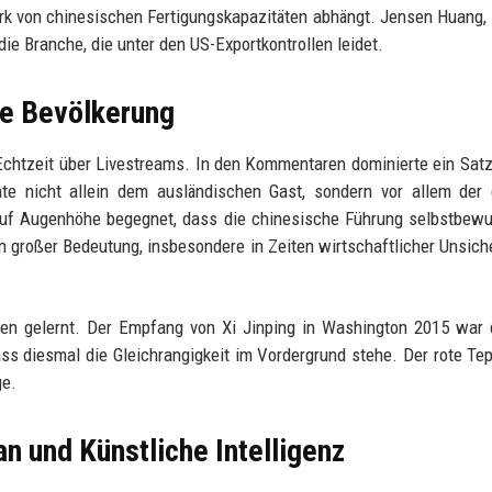
ark von chinesischen Fertigungskapazitäten abhängt. Jensen Huang, 
 die Branche, die unter den US-Exportkontrollen leidet.
he Bevölkerung
chtzeit über Livestreams. In den Kommentaren dominierte ein Satz
nte nicht allein dem ausländischen Gast, sondern vor allem der
 auf Augenhöhe begegnet, dass die chinesische Führung selbstbew
 von großer Bedeutung, insbesondere in Zeiten wirtschaftlicher Unsich
en gelernt. Der Empfang von Xi Jinping in Washington 2015 war 
 diesmal die Gleichrangigkeit im Vordergrund stehe. Der rote Tep
ge.
n und Künstliche Intelligenz