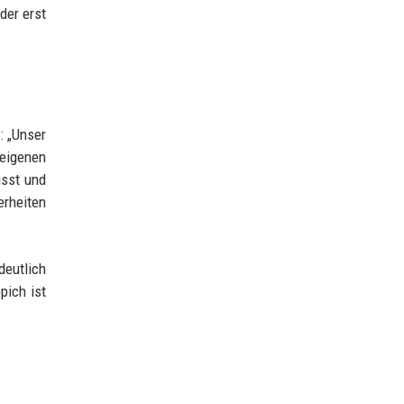
der erst
: „Unser
 eigenen
usst und
erheiten
deutlich
pich ist