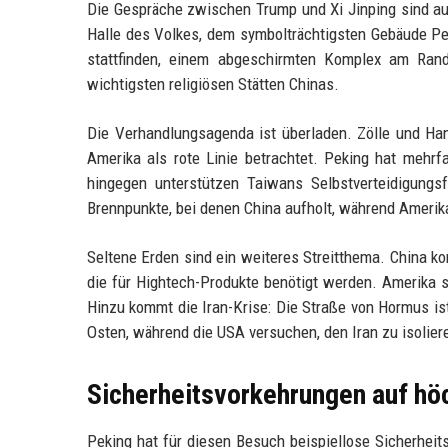
Die Gespräche zwischen Trump und Xi Jinping sind au
Halle des Volkes, dem symbolträchtigsten Gebäude Pe
stattfinden, einem abgeschirmten Komplex am Ran
wichtigsten religiösen Stätten Chinas.
Die Verhandlungsagenda ist überladen. Zölle und Ha
Amerika als rote Linie betrachtet. Peking hat mehrf
hingegen unterstützen Taiwans Selbstverteidigungsfä
Brennpunkte, bei denen China aufholt, während Amerika
Seltene Erden sind ein weiteres Streitthema. China kon
die für Hightech-Produkte benötigt werden. Amerika su
Hinzu kommt die Iran-Krise: Die Straße von Hormus ist
Osten, während die USA versuchen, den Iran zu isolie
Sicherheitsvorkehrungen auf h
Peking hat für diesen Besuch beispiellose Sicherheit