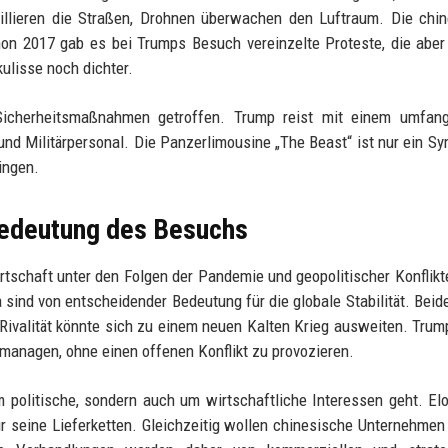
ouillieren die Straßen, Drohnen überwachen den Luftraum. Die chi
hon 2017 gab es bei Trumps Besuch vereinzelte Proteste, die aber
ulisse noch dichter.
 Sicherheitsmaßnahmen getroffen. Trump reist mit einem umfang
und Militärpersonal. Die Panzerlimousine „The Beast“ ist nur ein Sy
ingen.
 Bedeutung des Besuchs
wirtschaft unter den Folgen der Pandemie und geopolitischer Konflikte
nd von entscheidender Bedeutung für die globale Stabilität. Beid
 Rivalität könnte sich zu einem neuen Kalten Krieg ausweiten. Trum
managen, ohne einen offenen Konflikt zu provozieren.
m politische, sondern auch um wirtschaftliche Interessen geht. E
ür seine Lieferketten. Gleichzeitig wollen chinesische Unternehme