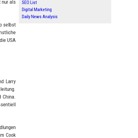
 nur als
SEO List
Digital Marketing
Daily News Analysis
p selbst
nstliche
 die USA
nd Larry
leitung.
d China.
sentiell
ndlungen
Tim Cook