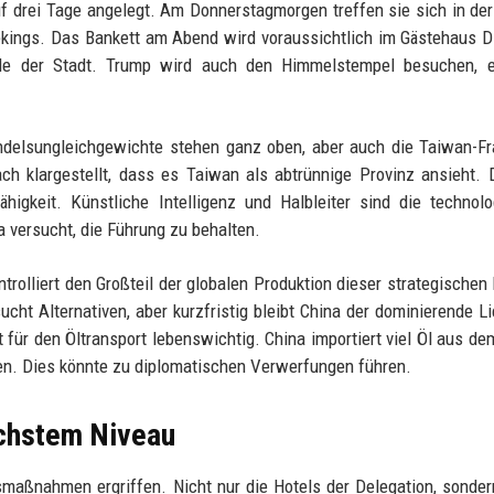
f drei Tage angelegt. Am Donnerstagmorgen treffen sie sich in de
kings. Das Bankett am Abend wird voraussichtlich im Gästehaus D
de der Stadt. Trump wird auch den Himmelstempel besuchen, e
ndelsungleichgewichte stehen ganz oben, aber auch die Taiwan-Fr
ach klargestellt, dass es Taiwan als abtrünnige Provinz ansieht.
higkeit. Künstliche Intelligenz und Halbleiter sind die technol
 versucht, die Führung zu behalten.
trolliert den Großteil der globalen Produktion dieser strategischen 
cht Alternativen, aber kurzfristig bleibt China der dominierende Li
 für den Öltransport lebenswichtig. China importiert viel Öl aus d
ren. Dies könnte zu diplomatischen Verwerfungen führen.
öchstem Niveau
smaßnahmen ergriffen. Nicht nur die Hotels der Delegation, sonde