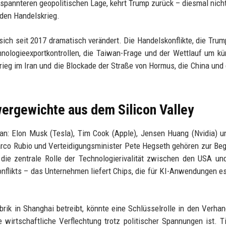
espannteren geopolitischen Lage, kehrt Trump zurück – diesmal nicht
den Handelskrieg.
h seit 2017 dramatisch verändert. Die Handelskonflikte, die Trum
echnologieexportkontrollen, die Taiwan-Frage und der Wettlauf um kü
ieg im Iran und die Blockade der Straße von Hormus, die China und
ergewichte aus dem Silicon Valley
n an: Elon Musk (Tesla), Tim Cook (Apple), Jensen Huang (Nvidia) u
rco Rubio und Verteidigungsminister Pete Hegseth gehören zur Beg
die zentrale Rolle der Technologierivalität zwischen den USA un
nflikts – das Unternehmen liefert Chips, die für KI-Anwendungen es
brik in Shanghai betreibt, könnte eine Schlüsselrolle in den Verha
e wirtschaftliche Verflechtung trotz politischer Spannungen ist. 