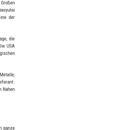
r Großen
iaoyutai
ine der
age, die
 Die USA
ogischen
Metalle,
eferant.
em Nahen
rn ganze