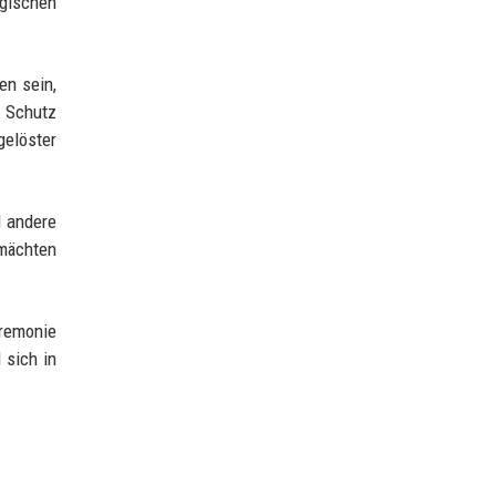
gischen
en sein,
f Schutz
gelöster
d andere
mächten
eremonie
 sich in