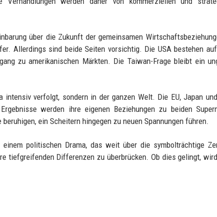
e Verhandlungen werden daher von kommerziellen und strate
einbarung über die Zukunft der gemeinsamen Wirtschaftsbeziehung
fer. Allerdings sind beide Seiten vorsichtig. Die USA bestehen au
ugang zu amerikanischen Märkten. Die Taiwan-Frage bleibt ein un
 intensiv verfolgt, sondern in der ganzen Welt. Die EU, Japan un
 Ergebnisse werden ihre eigenen Beziehungen zu beiden Super
 beruhigen, ein Scheitern hingegen zu neuen Spannungen führen.
u einem politischen Drama, das weit über die symbolträchtige Z
re tiefgreifenden Differenzen zu überbrücken. Ob dies gelingt, wird