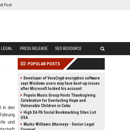
it Post
LEGAL
PRESS RELEASE
SEO RESOURCE
POPULAR POSTS
Developer of VeraCrypt encryption software
says Windows users may face boot-up issues
after Microsoft locked his account
Popolo Music Group Hosts Thanksgiving
Celebration for Everlasting Hope and
Vulnerable Children in Cebu
l in den
High DA PA Social Bookmarking Sites List
 Führung
USA
elle und
Marks-Williams Attorneys - Senior Legal
ndschaft
Counsel