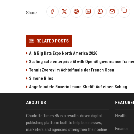
Share:
RELATED POSTS
AI & Big Data Expo North America 2026
Scaling safe enterprise AI with OpenAI governance fram
TennisZverev im Achtelfinale der French Open
Simone Biles
Angefeindete Boxerin Imane Khelif: Auf einen Schlag
ABOUT US
FEATURE
Charlotte Times 46 is a results-driven digital
Health
publishing platform built to help businesses,
Finance
marketers and agencies strengthen their online