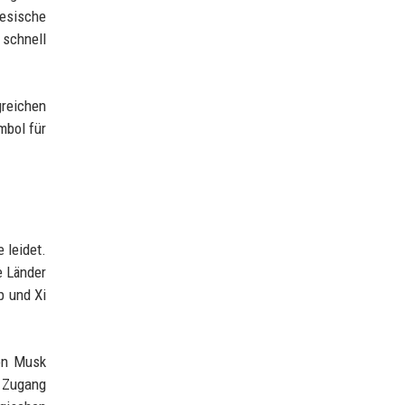
nesische
 schnell
reichen
mbol für
 leidet.
e Länder
p und Xi
lon Musk
n Zugang