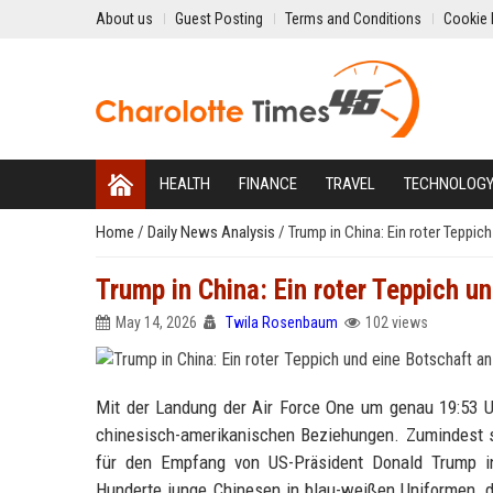
About us
Guest Posting
Terms and Conditions
Cookie 
HEALTH
FINANCE
TRAVEL
TECHNOLOG
Home
/
Daily News Analysis
/
Trump in China: Ein roter Teppic
Trump in China: Ein roter Teppich u
May 14, 2026
Twila Rosenbaum
102 views
Mit der Landung der Air Force One um genau 19:53 U
chinesisch-amerikanischen Beziehungen. Zumindest su
für den Empfang von US-Präsident Donald Trump ins
Hunderte junge Chinesen in blau-weißen Uniformen, d