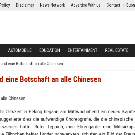
Policy
Disclaimer
News Network
Advertise With us
Contact
Subm
Y
AUTOMOBILE
EDUCATION
ENTERTAINMENT
REAL ESTATE
h und eine Botschaft an alle Chinesen
nd eine Botschaft an alle Chinesen
hr Ortszeit in Peking begann am Mittwochabend ein neues Kapite
ggerierte dies die aufwendige Choreografie, die die chinesische
zeniert hatte. Roter Teppich, eine Ehrengarde, eine Militärkap
ie Fähnchen beider Länder schwenkten, schufen ein Bild der Freu