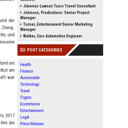
Jimenez-Lawson Tours Travel Consultant
Johnson, Productions: Senior Project
Manager
 und der
Turner, Entertainment Senior Marketing
n Zheng.
Manager
lte, und
Walker, Cars Automotive Engineer
imousine
POST CATEGORIES
 Rund um
Health
elbst am
Finance
haft war
Automobile
Technology
Travel
Crypto
Ecommerce
Entertainment
its 2017
Legal
 ihm die
Press Release