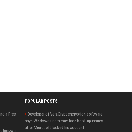
POPULAR POSTS
Best Day and Time to Send a Press Release for Media Pick Up
Developer of VeraCrypt encryption software
says Windows users may face boot-up issues
after Microsoft locked his account
Press Release SEO: 14 Optimizations That Actually Move Rankings