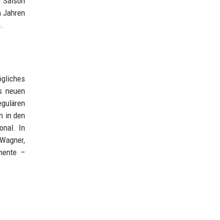
e Saison
n Jahren
.
ögliches
es neuen
egulären
n in den
onal. In
 Wagner,
mente –