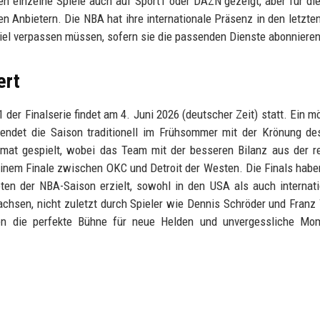
n einzelne Spiele auch auf Sport1 oder DAZN gezeigt, aber für di
n Anbietern. Die NBA hat ihre internationale Präsenz in den letzte
el verpassen müssen, sofern sie die passenden Dienste abonnieren
ert
1 der Finalserie findet am 4. Juni 2026 (deutscher Zeit) statt. Ein m
t endet die Saison traditionell im Frühsommer mit der Krönung d
rmat gespielt, wobei das Team mit der besseren Bilanz aus der r
 einem Finale zwischen OKC und Detroit der Westen. Die Finals habe
ten der NBA-Saison erzielt, sowohl in den USA als auch internati
chsen, nicht zuletzt durch Spieler wie Dennis Schröder und Franz
eten die perfekte Bühne für neue Helden und unvergessliche Mo