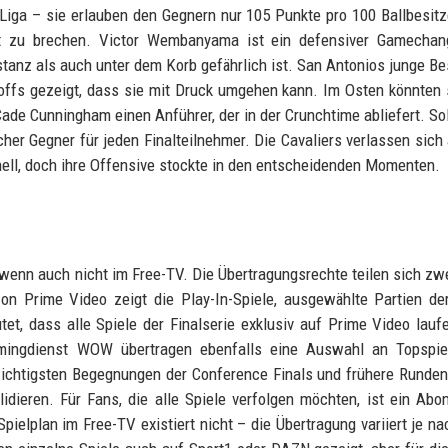
Liga – sie erlauben den Gegnern nur 105 Punkte pro 100 Ballbesit
it zu brechen. Victor Wembanyama ist ein defensiver Gamechan
Distanz als auch unter dem Korb gefährlich ist. San Antonios junge B
ffs gezeigt, dass sie mit Druck umgehen kann. Im Osten könnten 
ade Cunningham einen Anführer, der in der Crunchtime abliefert. Sol
cher Gegner für jeden Finalteilnehmer. Die Cavaliers verlassen sich 
hell, doch ihre Offensive stockte in den entscheidenden Momenten.
 wenn auch nicht im Free-TV. Die Übertragungsrechte teilen sich zw
Prime Video zeigt die Play-In-Spiele, ausgewählte Partien der
t, dass alle Spiele der Finalserie exklusiv auf Prime Video lauf
amingdienst WOW übertragen ebenfalls eine Auswahl an Topspiel
e wichtigsten Begegnungen der Conference Finals und frühere Runden
llidieren. Für Fans, die alle Spiele verfolgen möchten, ist ein Ab
Spielplan im Free-TV existiert nicht – die Übertragung variiert je na