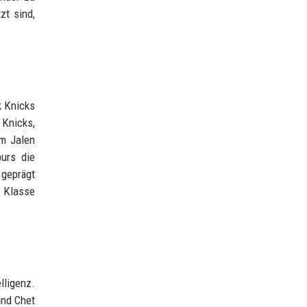
zt sind,
k Knicks
 Knicks,
um Jalen
urs die
geprägt
e Klasse
lligenz.
und Chet