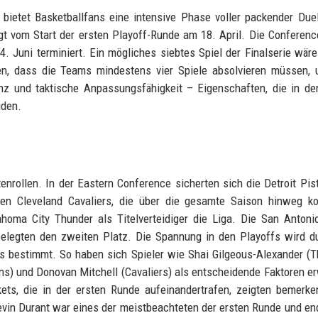
d bietet Basketballfans eine intensive Phase voller packender Due
olgt vom Start der ersten Playoff-Runde am 18. April. Die Conferenc
4. Juni terminiert. Ein mögliches siebtes Spiel der Finalserie wär
ren, dass die Teams mindestens vier Spiele absolvieren müssen,
z und taktische Anpassungsfähigkeit – Eigenschaften, die in de
iden.
enrollen. In der Eastern Conference sicherten sich die Detroit Pis
en Cleveland Cavaliers, die über die gesamte Saison hinweg ko
homa City Thunder als Titelverteidiger die Liga. Die San Antoni
belegten den zweiten Platz. Die Spannung in den Playoffs wird d
ars bestimmt. So haben sich Spieler wie Shai Gilgeous-Alexander (T
) und Donovan Mitchell (Cavaliers) als entscheidende Faktoren e
ts, die in der ersten Runde aufeinandertrafen, zeigten bemerke
in Durant war eines der meistbeachteten der ersten Runde und en