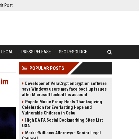
it Post
LEGAL
PRESS RELEASE
SEO RESOURCE
POPULAR POSTS
 im
Developer of VeraCrypt encryption software
says Windows users may face boot-up issues
after Microsoft locked his account
Popolo Music Group Hosts Thanksgiving
Celebration for Everlasting Hope and
Vulnerable Children in Cebu
High DA PA Social Bookmarking Sites List
USA
Marks-Williams Attorneys - Senior Legal
Counsel