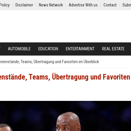
Policy
Disclaimer
News Network
Advertise With us
Contact
Subm
Y
AUTOMOBILE
EDUCATION
ENTERTAINMENT
REAL ESTATE
erienstände, Teams, Übertragung und Favoriten im Überblick
enstände, Teams, Übertragung und Favoriten