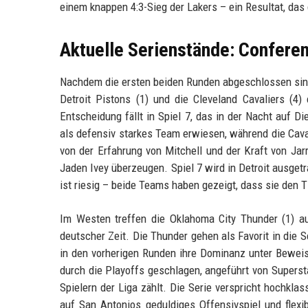
einem knappen 4:3-Sieg der Lakers – ein Resultat, das d
Aktuelle Serienstände: Conferen
Nachdem die ersten beiden Runden abgeschlossen sind,
Detroit Pistons (1) und die Cleveland Cavaliers (4
Entscheidung fällt in Spiel 7, das in der Nacht auf D
als defensiv starkes Team erwiesen, während die Cavali
von der Erfahrung von Mitchell und der Kraft von Ja
Jaden Ivey überzeugen. Spiel 7 wird in Detroit ausget
ist riesig – beide Teams haben gezeigt, dass sie den 
Im Westen treffen die Oklahoma City Thunder (1) a
deutscher Zeit. Die Thunder gehen als Favorit in die S
in den vorherigen Runden ihre Dominanz unter Beweis
durch die Playoffs geschlagen, angeführt von Superst
Spielern der Liga zählt. Die Serie verspricht hochkla
auf San Antonios geduldiges Offensivspiel und flexib