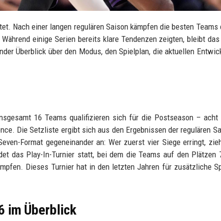
tet. Nach einer langen regulären Saison kämpfen die besten Teams 
Während einige Serien bereits klare Tendenzen zeigten, bleibt da
er Überblick über den Modus, den Spielplan, die aktuellen Entwic
nsgesamt 16 Teams qualifizieren sich für die Postseason – acht
ce. Die Setzliste ergibt sich aus den Ergebnissen der regulären Sa
even-Format gegeneinander an: Wer zuerst vier Siege erringt, zieh
det das Play-In-Turnier statt, bei dem die Teams auf den Plätzen 
ämpfen. Dieses Turnier hat in den letzten Jahren für zusätzliche 
6 im Überblick