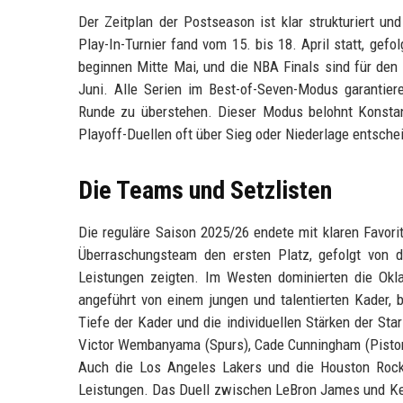
Der Zeitplan der Postseason ist klar strukturiert un
Play-In-Turnier fand vom 15. bis 18. April statt, gef
beginnen Mitte Mai, und die NBA Finals sind für den 
Juni. Alle Serien im Best-of-Seven-Modus garantie
Runde zu überstehen. Dieser Modus belohnt Konstan
Playoff-Duellen oft über Sieg oder Niederlage entsche
Die Teams und Setzlisten
Die reguläre Saison 2025/26 endete mit klaren Favorit
Überraschungsteam den ersten Platz, gefolgt von d
Leistungen zeigten. Im Westen dominierten die Okla
angeführt von einem jungen und talentierten Kader, 
Tiefe der Kader und die individuellen Stärken der St
Victor Wembanyama (Spurs), Cade Cunningham (Pistons
Auch die Los Angeles Lakers und die Houston Rocke
Leistungen. Das Duell zwischen LeBron James und Kev