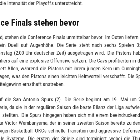
ie Intensität der Playoffs unterstreicht.
ce Finals stehen bevor
 stehen die Conference Finals unmittelbar bevor. Im Osten liefern 
) ein Duell auf Augenhöhe. Die Serie steht nach sechs Spielen 3
ienstag (2:00 Uhr deutscher Zeit) ausgetragen wird. Die Pistons ha
ers auf eine explosive Offensive setzen. Die Cavs profitierten in d
rrett Allen, während die Pistons mit ihrem jungen Kern um Cunnin
ragen, was den Pistons einen leichten Heimvorteil verschafft. Die 
Titelgewinn ernsthaft anstreben.
uf die San Antonio Spurs (2). Die Serie beginnt am 19. Mai um 
erie, da sie in der regulären Saison die beste Bilanz der Liga aufwi
 stellten. Die Spurs hingegen haben sich mit einem beeindrucken
ar Victor Wembanyama, der in seiner zweiten Saison bereits zu de
ssigen Basketball: OKCs schnelle Transition und aggressive Defense
le Systeme. Die ersten vier Spiele sind terminiert, wobei die Th