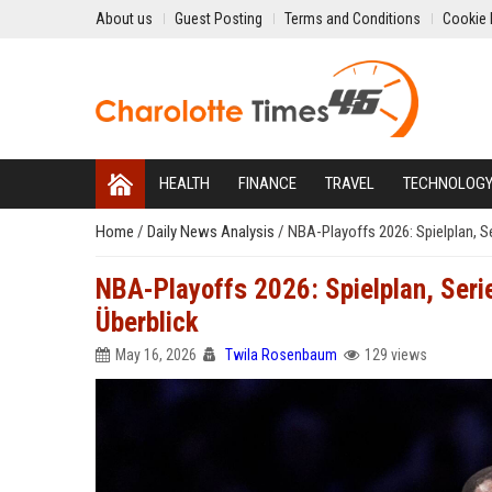
About us
Guest Posting
Terms and Conditions
Cookie 
HEALTH
FINANCE
TRAVEL
TECHNOLOG
Home
/
Daily News Analysis
/
NBA-Playoffs 2026: Spielplan, S
NBA-Playoffs 2026: Spielplan, Seri
Überblick
May 16, 2026
Twila Rosenbaum
129 views