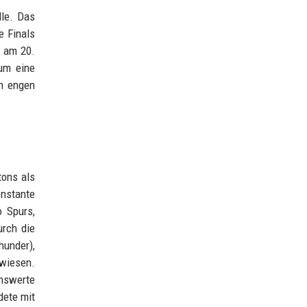
lle. Das
e Finals
e am 20.
 um eine
n engen
tons als
nstante
o Spurs,
urch die
hunder),
rwiesen.
nswerte
dete mit