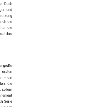
ze. Doch
ger und
esetzung
sich die
lten die
auf ihre
ei große
 ersten
en – ein
en, die
, sofern
onnement
ch Serie